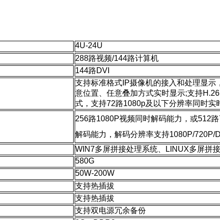
4U-24U
288路视频/144路计算机
144路DVI
支持标准格式IP摄像机的接入和处理显示
意位置、任意叠加方式实时显示;支持H.265
式，支持72路1080p及以下分辨率同时实
256路1080P视频同时解码能力，或512路
解码能力，解码分辨率支持1080P/720P/D1
WIN7多屏拼接处理系统、LINUX多屏
580G
50W-200W
支持热插拔
支持热插拔
支持双电源冗余备份