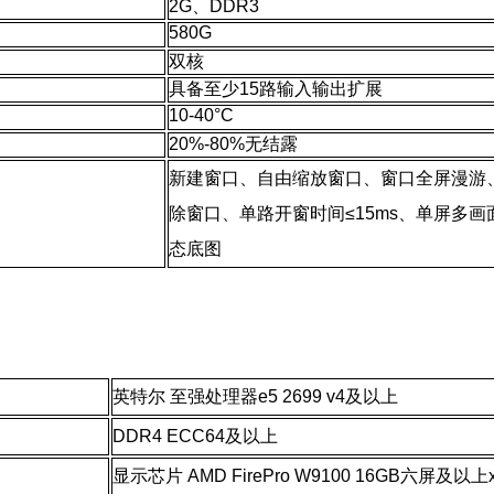
2G、DDR3
580G
双核
具备至少15路输入输出扩展
10-40°C
20%-80%无结露
新建窗口、自由缩放窗口、窗口全屏漫游
除窗口、单路开窗时间≤15ms、单屏多
态底图
英特尔 至强处理器e5 2699 v4及以上
DDR4 ECC64及以上
显示芯片 AMD FirePro W9100 16GB六屏及以上x