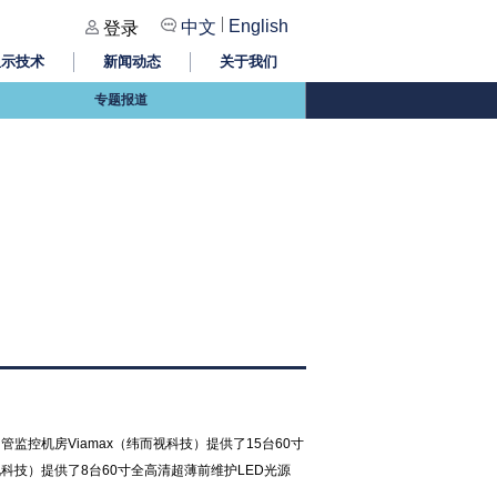
|
English
中文
登录
显示技术
新闻动态
关于我们
专题报道
监控机房Viamax（纬而视科技）提供了15台60寸
科技）提供了8台60寸全高清超薄前维护LED光源